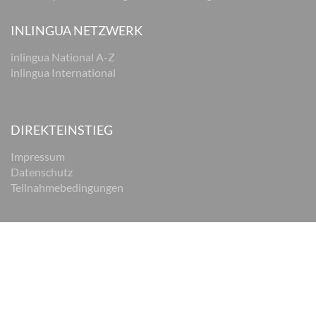
INLINGUA NETZWERK
inlingua National A-Z
inlingua International
DIREKTEINSTIEG
Impressum
Datenschutz
Teilnahmebedingungen
© 2026 inlingua Braunschweig
Impressum
Datenschutz
AGB
Cookie Einstellungen