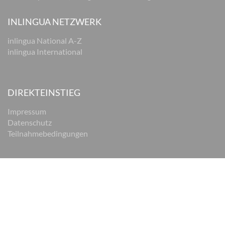
INLINGUA NETZWERK
inlingua National A-Z
inlingua International
DIREKTEINSTIEG
Impressum
Datenschutz
Teilnahmebedingungen
© 2026 inlingua Braunschweig
Impressum
Datenschutz
AGB
Cookie Einstellungen