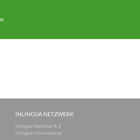
ar
.
INLINGUA NETZWERK
inlingua National A-Z
inlingua International