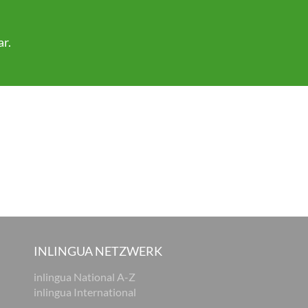
ar
.
INLINGUA NETZWERK
inlingua National A-Z
inlingua International