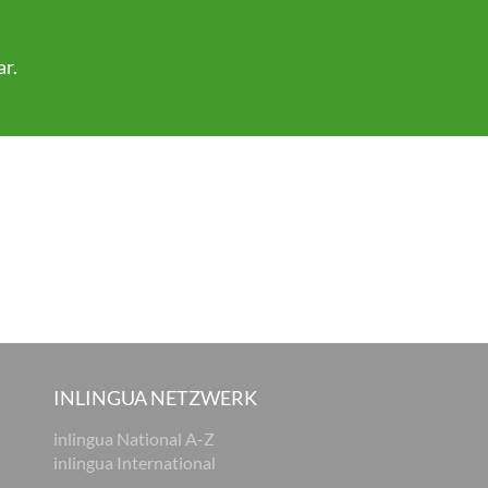
ar
.
INLINGUA NETZWERK
inlingua National A-Z
inlingua International