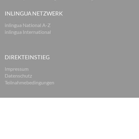
INLINGUA NETZWERK
inlingua National A-Z
inlingua International
DIREKTEINSTIEG
Impressum
Datenschutz
Teilnahmebedingungen
© 2026 inlingua Braunschweig
Impressum
Datenschutz
AGB
Cookie Einstellungen