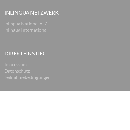
INLINGUA NETZWERK
inlingua National A-Z
inlingua International
DIREKTEINSTIEG
Impressum
Datenschutz
Teilnahmebedingungen
© 2026 inlingua Braunschweig
Impressum
Datenschutz
AGB
Cookie Einstellungen