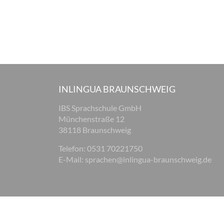
INLINGUA BRAUNSCHWEIG
IBS Sprachschule GmbH
Münchenstraße 12
38118 Braunschweig
Telefon: 0531 70221750
E-Mail:
sprachen@inlingua-braunschweig.de
© 2026 inlingua Braunschweig
Impressum
Datenschu