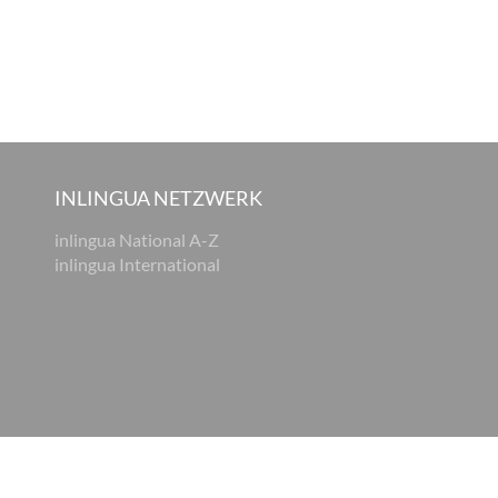
INLINGUA NETZWERK
inlingua National A-Z
inlingua International
tz
AGB
Cookie Einstellungen