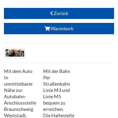
Zurück
Warenkorb
Mit dem Auto
Mit der Bahn
In
Per
unmittelbarer
Straßenbahn
Nähe zur
Linie M3 und
Autobahn-
Linie M5
Anschlussstelle
bequem zu
Braunschweig
erreichen.
Weststadt.
Die Haltestelle