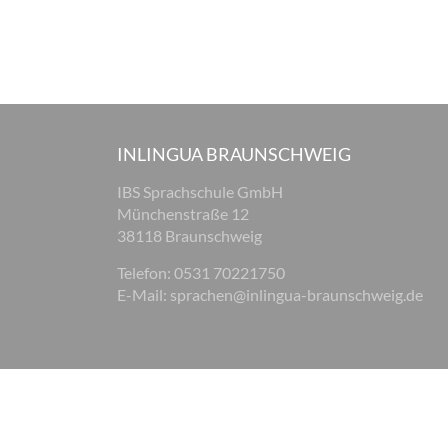
INLINGUA BRAUNSCHWEIG
IBS Sprachschule GmbH
Münchenstraße 12
38118 Braunschweig
Telefon: 0531 70221750
E-Mail:
sprachen@inlingua-braunschweig.de
© 2026 inlingua Braunschweig
Impressum
Datenschu