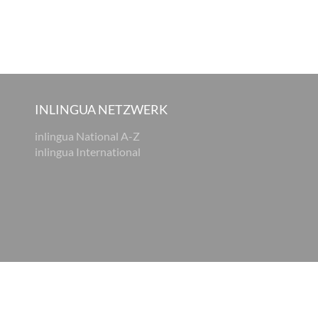
INLINGUA NETZWERK
inlingua National A-Z
inlingua International
tz
AGB
Cookie Einstellungen