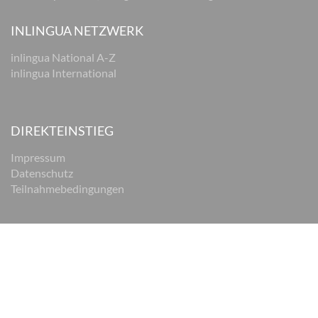
INLINGUA NETZWERK
inlingua National A-Z
inlingua International
DIREKTEINSTIEG
Impressum
Datenschutz
Teilnahmebedingungen
© 2026 inlingua Braunschweig
Impressum
Datenschutz
AGB
Cookie Einstellungen