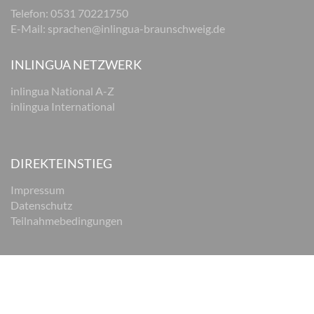
Telefon: 0531 70221750
E-Mail:
sprachen@inlingua-braunschweig.de
INLINGUA NETZWERK
inlingua National A-Z
inlingua International
DIREKTEINSTIEG
Impressum
Datenschutz
Teilnahmebedingungen
© 2026 inlingua Braunschweig