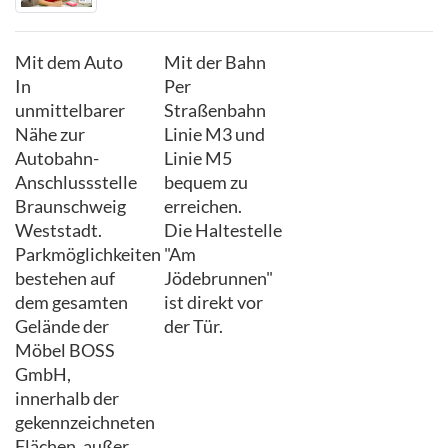
Mit dem Auto
Mit der Bahn
In
Per
unmittelbarer
Straßenbahn
Nähe zur
Linie M3 und
Autobahn-
Linie M5
Anschlussstelle
bequem zu
Braunschweig
erreichen.
Weststadt.
Die Haltestelle
Parkmöglichkeiten
"Am
bestehen auf
Jödebrunnen"
dem gesamten
ist direkt vor
Gelände der
der Tür.
Möbel BOSS
GmbH,
innerhalb der
gekennzeichneten
Flächen, außer