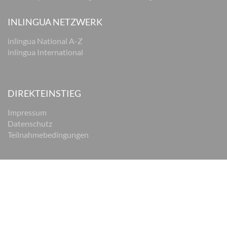
INLINGUA NETZWERK
inlingua National A-Z
inlingua International
DIREKTEINSTIEG
Impressum
Datenschutz
Teilnahmebedingungen
© 2026 inlingua Braunschweig
Impressum
Datenschutz
AGB
Cookie Einstellungen