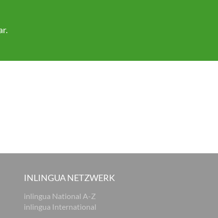
ar
.
INLINGUA NETZWERK
inlingua National A-Z
inlingua International