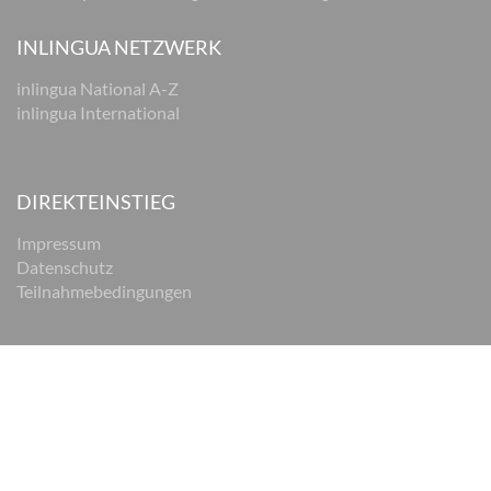
INLINGUA NETZWERK
inlingua National A-Z
inlingua International
DIREKTEINSTIEG
Impressum
Datenschutz
Teilnahmebedingungen
© 2026 inlingua Braunschweig
Impressum
Datenschutz
AGB
Cookie Einstellungen