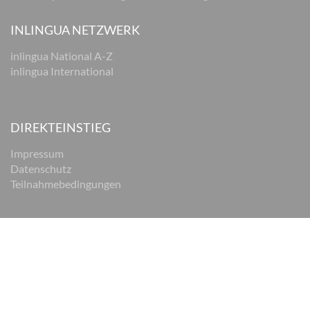
INLINGUA NETZWERK
inlingua National A-Z
inlingua International
DIREKTEINSTIEG
Impressum
Datenschutz
Teilnahmebedingungen
© 2026 inlingua Braunschweig
Impressum
Datenschutz
AGB
Cookie Einstellungen