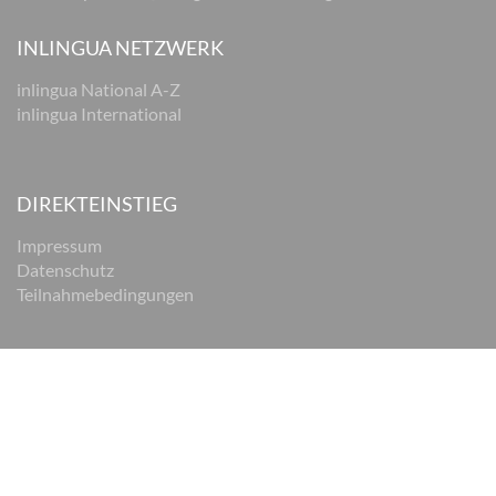
INLINGUA NETZWERK
inlingua National A-Z
inlingua International
DIREKTEINSTIEG
Impressum
Datenschutz
Teilnahmebedingungen
© 2026 inlingua Braunschweig
Impressum
Datenschutz
AGB
Cookie Einstellungen