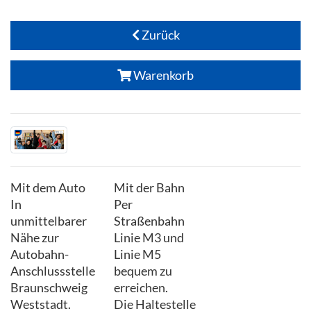
Zurück
Warenkorb
Mit dem Auto
Mit der Bahn
In
Per
unmittelbarer
Straßenbahn
Nähe zur
Linie M3 und
Autobahn-
Linie M5
Anschlussstelle
bequem zu
Braunschweig
erreichen.
Weststadt.
Die Haltestelle