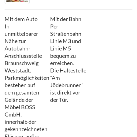
Mit dem Auto
Mit der Bahn
In
Per
unmittelbarer
Straßenbahn
Nähe zur
Linie M3 und
Autobahn-
Linie M5
Anschlussstelle
bequem zu
Braunschweig
erreichen.
Weststadt.
Die Haltestelle
Parkmöglichkeiten
"Am
bestehen auf
Jödebrunnen"
dem gesamten
ist direkt vor
Gelände der
der Tür.
Möbel BOSS
GmbH,
innerhalb der
gekennzeichneten
Flächen, außer