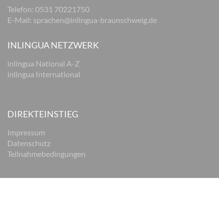
Telefon: 0531 70221750
E-Mail:
sprachen@inlingua-braunschweig.de
INLINGUA NETZWERK
inlingua National A-Z
inlingua International
DIREKTEINSTIEG
Impressum
Datenschutz
Teilnahmebedingungen
© 2026 inlingua Braunschweig