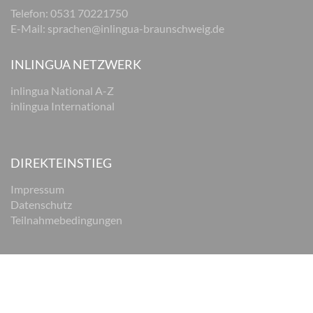
Telefon: 0531 70221750
E-Mail:
sprachen@inlingua-braunschweig.de
INLINGUA NETZWERK
inlingua National A-Z
inlingua International
DIREKTEINSTIEG
Impressum
Datenschutz
Teilnahmebedingungen
© 2026 inlingua Braunschweig