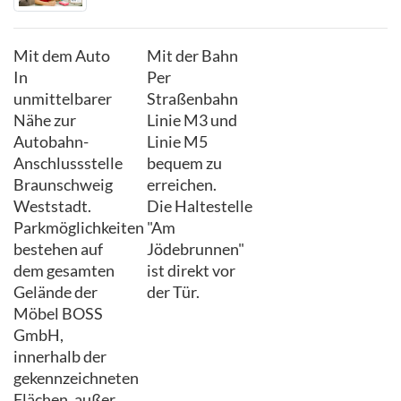
Mit dem Auto
Mit der Bahn
In
Per
unmittelbarer
Straßenbahn
Nähe zur
Linie M3 und
Autobahn-
Linie M5
Anschlussstelle
bequem zu
Braunschweig
erreichen.
Weststadt.
Die Haltestelle
Parkmöglichkeiten
"Am
bestehen auf
Jödebrunnen"
dem gesamten
ist direkt vor
Gelände der
der Tür.
Möbel BOSS
GmbH,
innerhalb der
gekennzeichneten
Flächen, außer