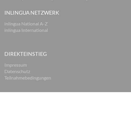
INLINGUA NETZWERK
inlingua National A-Z
inlingua International
DIREKTEINSTIEG
Impressum
Datenschutz
Teilnahmebedingungen
© 2026 inlingua Braunschweig
Impressum
Datenschutz
AGB
Cookie Einstellungen