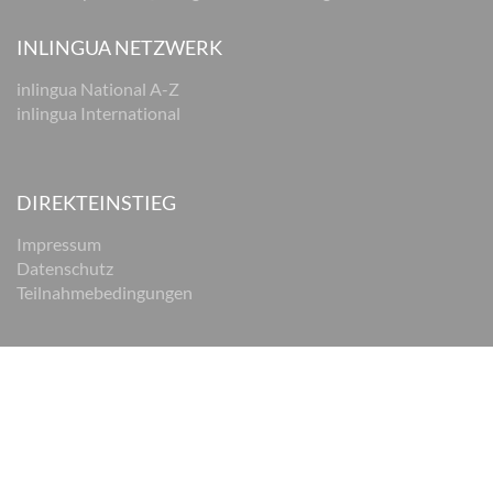
INLINGUA NETZWERK
inlingua National A-Z
inlingua International
DIREKTEINSTIEG
Impressum
Datenschutz
Teilnahmebedingungen
© 2026 inlingua Braunschweig
Impressum
Datenschutz
AGB
Cookie Einstellungen