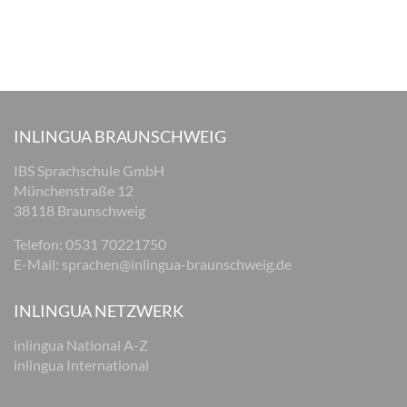
INLINGUA BRAUNSCHWEIG
IBS Sprachschule GmbH
Münchenstraße 12
38118 Braunschweig
Telefon: 0531 70221750
E-Mail:
sprachen@inlingua-braunschweig.de
INLINGUA NETZWERK
inlingua National A-Z
inlingua International