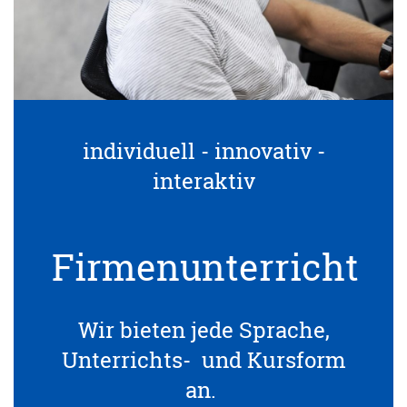
individuell - innovativ -
interaktiv
Firmenunterricht
Wir bieten jede Sprache,
Unterrichts- und Kursform
an.