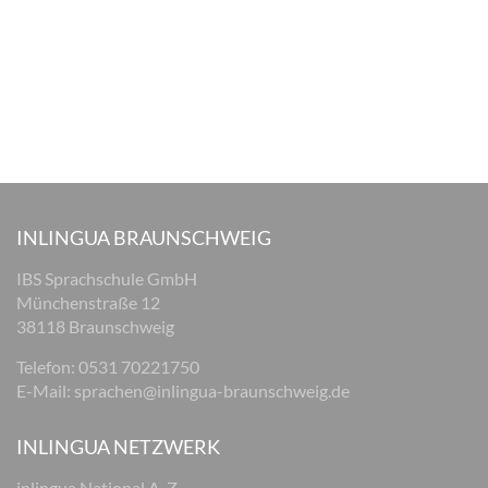
INLINGUA BRAUNSCHWEIG
IBS Sprachschule GmbH
Münchenstraße 12
38118 Braunschweig
Telefon: 0531 70221750
E-Mail:
sprachen@inlingua-braunschweig.de
INLINGUA NETZWERK
inlingua National A-Z