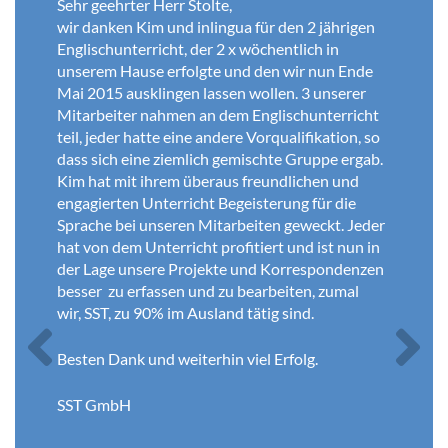
It is a great pleasure to make business with
inlingua and we’ll always send our colleagues
working abroad to inlingua language school, if
they need to study German.
Previous
Next