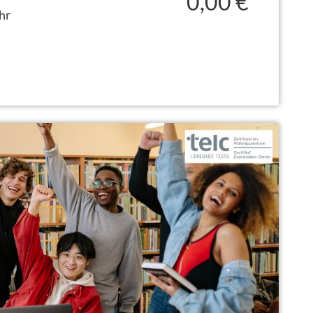
0,00 €
hr