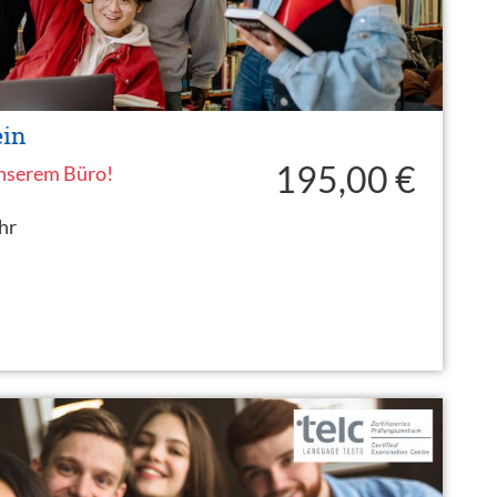
ein
195,00 €
unserem Büro!
hr