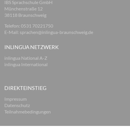
IBS Sprachschule GmbH
Münchenstraße 12
38118 Braunschweig
Telefon: 0531 70221750
E-Mail:
sprachen@inlingua-braunschweig.de
INLINGUA NETZWERK
inlingua National A-Z
inlingua International
DIREKTEINSTIEG
Impressum
Datenschutz
Teilnahmebedingungen