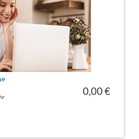
ne
0,00 €
hr