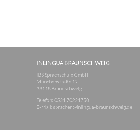
INLINGUA BRAUNSCHWEIG
IBS Sprachschule GmbH
Münchenstraße 12
38118 Braunschweig
Telefon: 0531 70221750
E-Mail:
sprachen@inlingua-braunschweig.de