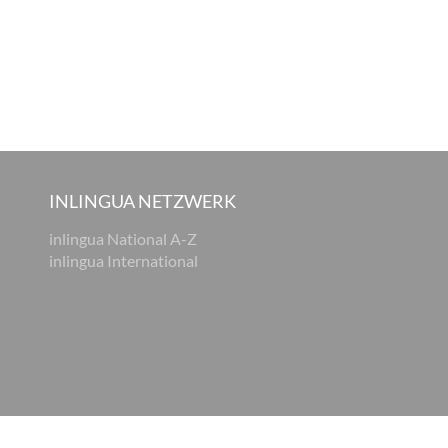
INLINGUA NETZWERK
inlingua National A-Z
inlingua International