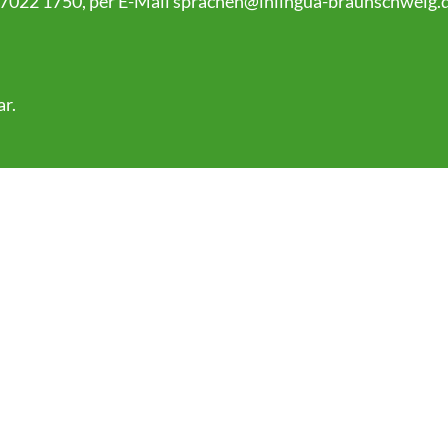
 7022 1750, per E-Mail
sprachen@inlingua-braunschweig.
ar
.