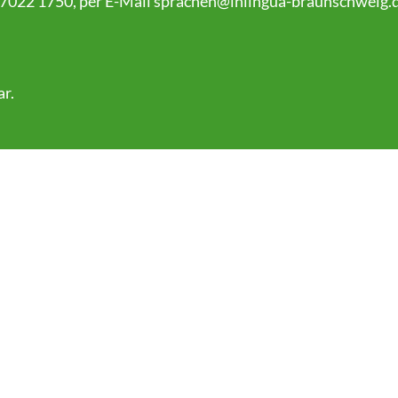
 7022 1750, per E-Mail
sprachen@inlingua-braunschweig.
ar
.