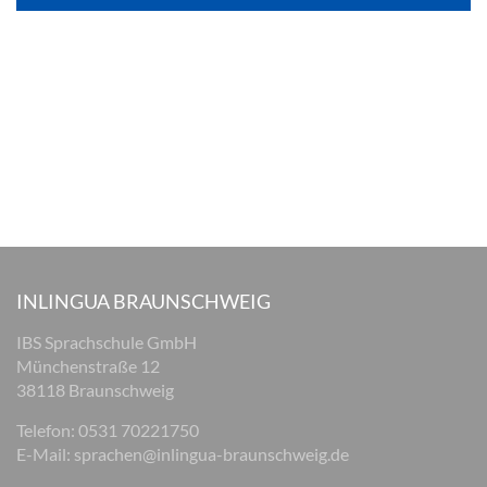
INLINGUA BRAUNSCHWEIG
IBS Sprachschule GmbH
Münchenstraße 12
38118 Braunschweig
Telefon: 0531 70221750
E-Mail:
sprachen@inlingua-braunschweig.de