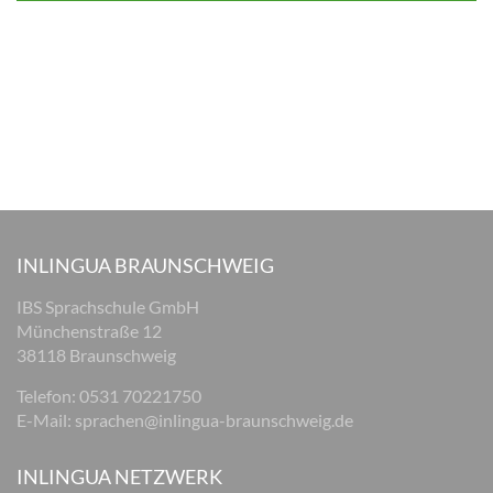
INLINGUA BRAUNSCHWEIG
IBS Sprachschule GmbH
Münchenstraße 12
38118 Braunschweig
Telefon: 0531 70221750
E-Mail:
sprachen@inlingua-braunschweig.de
INLINGUA NETZWERK