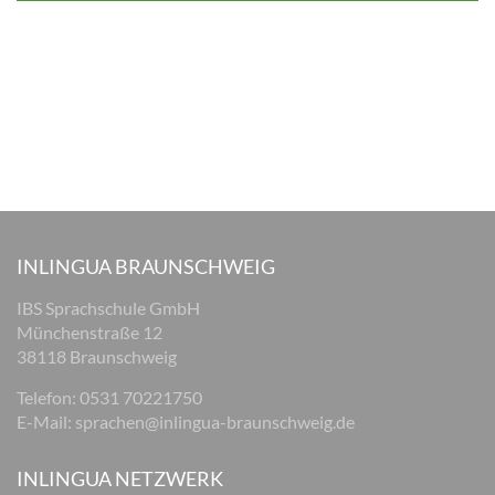
INLINGUA BRAUNSCHWEIG
IBS Sprachschule GmbH
Münchenstraße 12
38118 Braunschweig
Telefon: 0531 70221750
E-Mail:
sprachen@inlingua-braunschweig.de
INLINGUA NETZWERK