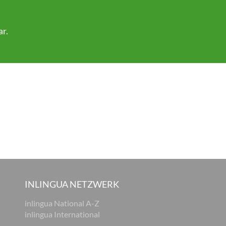
ar
.
INLINGUA NETZWERK
inlingua National A-Z
inlingua International