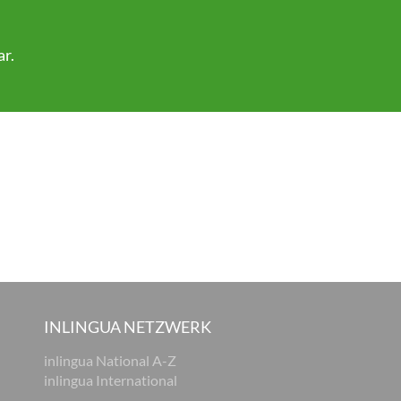
ar
.
INLINGUA NETZWERK
inlingua National A-Z
inlingua International