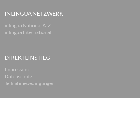
INLINGUA NETZWERK
inlingua National A-Z
inlingua International
DIREKTEINSTIEG
Impressum
Datenschutz
Teilnahmebedingungen
© 2026 inlingua Braunschweig
Impressum
Datenschutz
AGB
Cookie Einstellungen