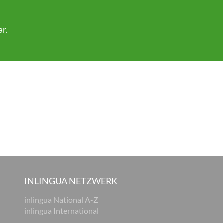
ar
.
INLINGUA NETZWERK
inlingua National A-Z
inlingua International